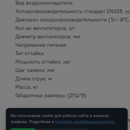
Вид воздухоохладителя
Холодопроизводительность стандарт EN328, ус
Диапазон холодопроизводительности (Tc=-8°C,
Кол-во вентиляторов, шт
Диаметр вентиляторов, мм
Напряжение питания
Тип оттайки
Мощность оттайки, квт
Шаг ламели, мм
Длина струи, м
Масса, кг
Габаритные размеры (Д*Ш*В)
Мы используем cookie для работы сайта и анализа
Каталог
О комп
трафика. Подробнее в
политике конфиденциальности
.