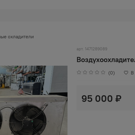
ые охладители
арт.
1471289089
Воздухоохладит
(0)
В
95 000 ₽