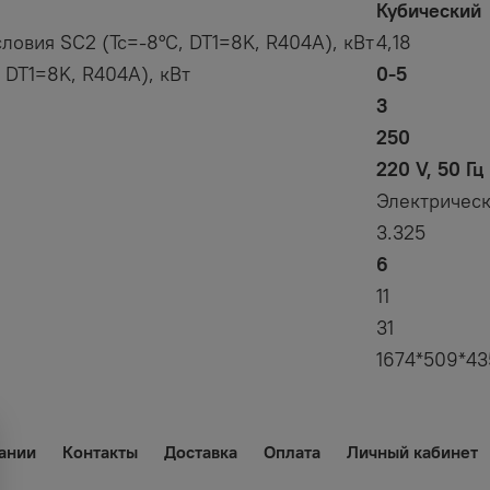
Кубический
ловия SC2 (Tc=-8°C, DT1=8K, R404A), кВт
4,18
 DT1=8K, R404A), кВт
0-5
3
250
220 V, 50 Гц
Электричес
3.325
6
11
31
1674*509*43
ании
Контакты
Доставка
Оплата
Личный кабинет