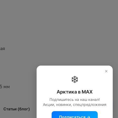
кая
×
❄️
5 мм
Арктика в MAX
Подпишитесь на наш канал!
Акции, новинки, спецпредложения
MAX Арктика
Статьи (блог)
Подписаться →