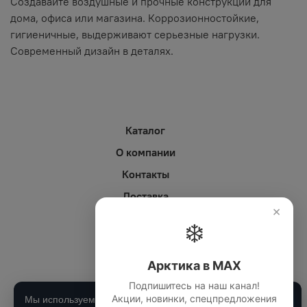
Создавайте воздушные и прочные конструкции для
дома, офиса или магазина. Коррозионностойкие,
гигиеничные, выдерживают серьезные нагрузки.
Современный дизайн в деталях.
Каталог
О компании
Контакты
Доставка
×
Оплата
❄️
Личный кабинет
Статьи (блог)
Арктика в MAX
Подпишитесь на наш канал!
сделан www.ia9.ru
Акции, новинки, спецпредложения
MAX Арктика
Мы используем cookie для работы сайта и анализа