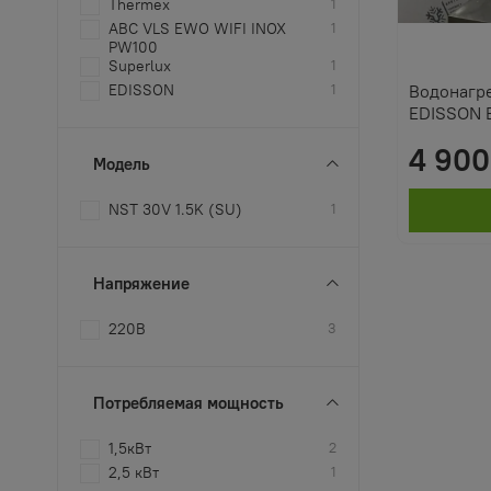
Thermex
1
ABC VLS EWO WIFI INOX
1
PW100
Superlux
1
EDISSON
1
Водонагр
EDISSON 
4 900
Модель
NST 30V 1.5K (SU)
1
Напряжение
220В
3
Потребляемая мощность
1,5кВт
2
2,5 кВт
1