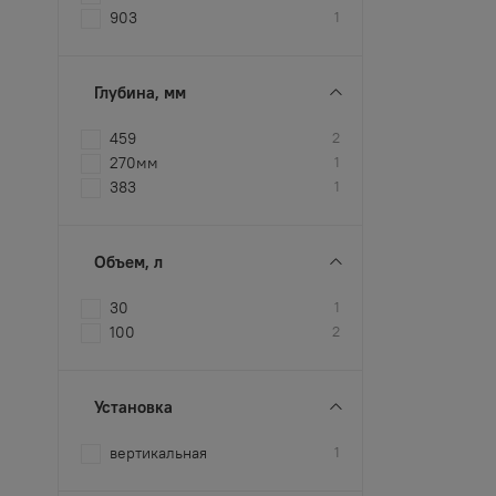
903
1
Глубина, мм
459
2
270мм
1
383
1
Объем, л
30
1
100
2
Установка
вертикальная
1