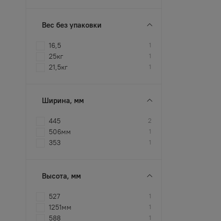
Вес без упаковки
16,5
1
25кг
1
21,5кг
1
Ширина, мм
445
2
506мм
1
353
1
Высота, мм
527
1
1251мм
1
588
1