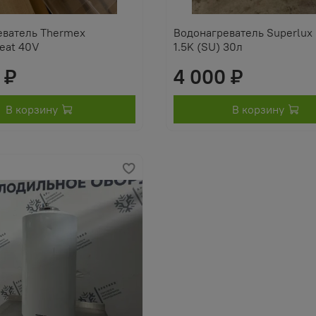
еватель Thermex
Водонагреватель Superlux
eat 40V
1.5K (SU) 30л
 ₽
4 000 ₽
В корзину
В корзину