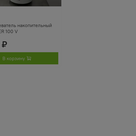
еватель накопительный
ER 100 V
 ₽
В корзину