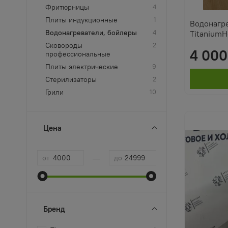
Фритюрницы
4
Плиты индукционные
1
Водонагр
Водонагреватели, бойлеры
4
TitaniumH
Сковороды
2
4 000
профессиональные
Плиты электрические
9
Стерилизаторы
2
Грили
10
Цена
—
от
до
Бренд