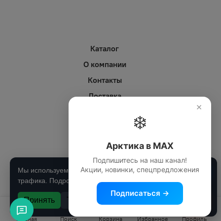
Каталог
О компании
Контакты
Доставка
×
Оплата
❄️
Личный кабинет
Статьи (блог)
Арктика в MAX
Подпишитесь на наш канал!
сделан www.ia9.ru
Акции, новинки, спецпредложения
MAX Арктика
Мы используем cookie для работы сайта и анализа
трафика. Подробнее в
политике конфиденциальности
.
Подписаться →
Принять
Только необходимые
Главная
Поиск
Корзина
Избранное
Профиль